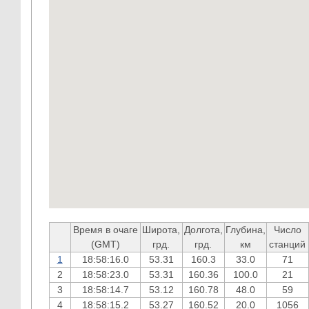
Время в очаге
Широта,
Долгота,
Глубина,
Число
(GMT)
грд.
грд.
км
станций
1
18:58:16.0
53.31
160.3
33.0
71
2
18:58:23.0
53.31
160.36
100.0
21
3
18:58:14.7
53.12
160.78
48.0
59
4
18:58:15.2
53.27
160.52
20.0
1056