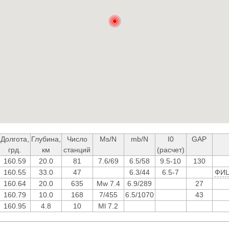
Долгота,
Глубина,
Число
Ms/N
mb/N
I0
GAP
грд.
км
станций
(расчет)
160.59
20.0
81
7.6/69
6.5/58
9.5-10
130
160.55
33.0
47
6.3/44
6.5-7
ФИЦ
160.64
20.0
635
Mw 7.4
6.9/289
27
160.79
10.0
168
7/455
6.5/1070
43
160.95
4.8
10
Ml 7.2