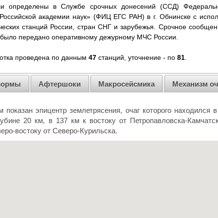
и определены в Службе срочных донесений (ССД) Федерально
Российской академии наук» (ФИЦ ЕГС РАН) в г. Обнинске с испо
еских станций России, стран СНГ и зарубежья. Cрочное сообщен
я было передано оперативному дежурному МЧС России.
отка проведена по данным
47
станций, уточнение - по
81
.
формы
Афтершоки
Макросейсмика
Механизм оч
 показан эпицентр землетрясения, очаг которого находился в
убине 20 км, в 137 км к востоку от Петропавловска-Камчатск
веро-востоку от Северо-Курильска.